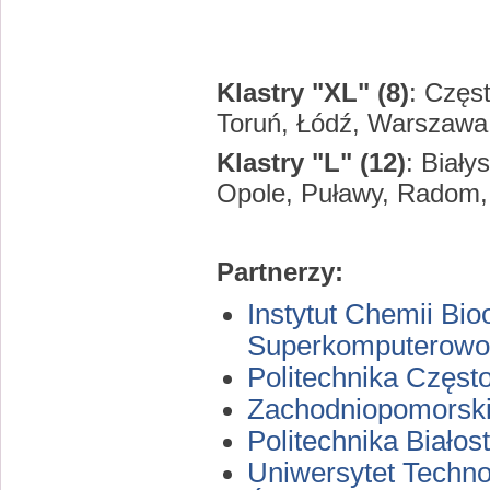
Klastry "XL" (8)
: Częs
Toruń, Łódź, Warszawa
Klastry "L" (12)
: Biały
Opole, Puławy, Radom,
Partnerzy:
Instytut Chemii Bi
Superkomputerowo
Politechnika Częs
Zachodniopomorski
Politechnika Białos
Uniwersytet Techno